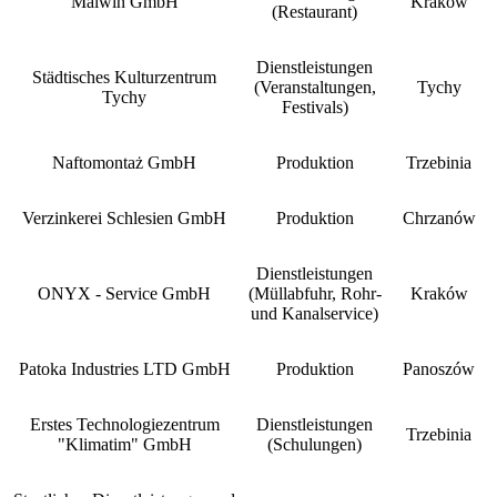
Malwin GmbH
Kraków
(Restaurant)
Dienstleistungen
Städtisches Kulturzentrum
(Veranstaltungen,
Tychy
Tychy
Festivals)
Naftomontaż GmbH
Produktion
Trzebinia
Verzinkerei Schlesien GmbH
Produktion
Chrzanów
Dienstleistungen
ONYX - Service GmbH
(Müllabfuhr, Rohr-
Kraków
und Kanalservice)
Patoka Industries LTD GmbH
Produktion
Panoszów
Erstes Technologiezentrum
Dienstleistungen
Trzebinia
"Klimatim" GmbH
(Schulungen)