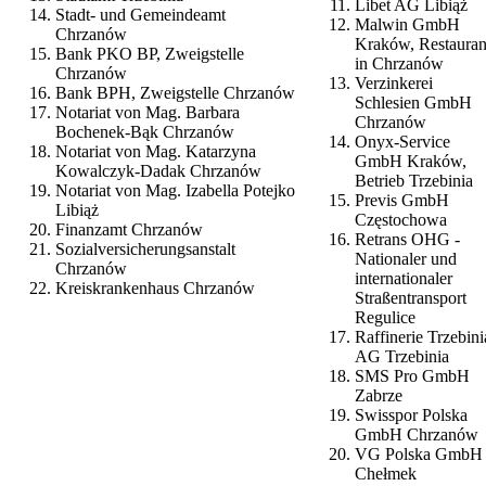
Libet AG Libiąż
Stadt- und Gemeindeamt
Malwin GmbH
Chrzanów
Kraków, Restauran
Bank PKO BP, Zweigstelle
in Chrzanów
Chrzanów
Verzinkerei
Bank BPH, Zweigstelle Chrzanów
Schlesien GmbH
Notariat von Mag. Barbara
Chrzanów
Bochenek-Bąk Chrzanów
Onyx-Service
Notariat von Mag. Katarzyna
GmbH Kraków,
Kowalczyk-Dadak Chrzanów
Betrieb Trzebinia
Notariat von Mag. Izabella Potejko
Previs GmbH
Libiąż
Częstochowa
Finanzamt Chrzanów
Retrans OHG -
Sozialversicherungsanstalt
Nationaler und
Chrzanów
internationaler
Kreiskrankenhaus Chrzanów
Straßentransport
Regulice
Raffinerie Trzebini
AG Trzebinia
SMS Pro GmbH
Zabrze
Swisspor Polska
GmbH Chrzanów
VG Polska GmbH
Chełmek