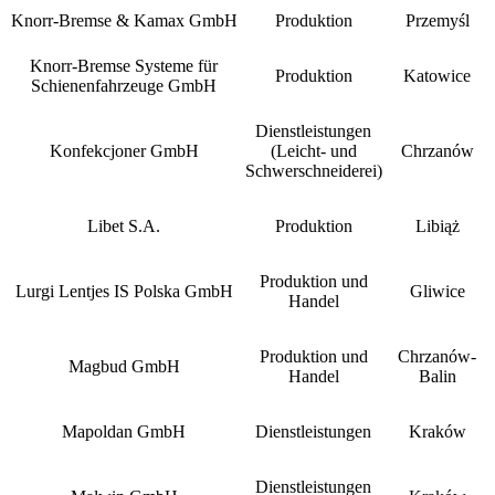
Knorr-Bremse & Kamax GmbH
Produktion
Przemyśl
Knorr-Bremse Systeme für
Produktion
Katowice
Schienenfahrzeuge GmbH
Dienstleistungen
Konfekcjoner GmbH
(Leicht- und
Chrzanów
Schwerschneiderei)
Libet S.A.
Produktion
Libiąż
Produktion und
Lurgi Lentjes IS Polska GmbH
Gliwice
Handel
Produktion und
Chrzanów-
Magbud GmbH
Handel
Balin
Mapoldan GmbH
Dienstleistungen
Kraków
Dienstleistungen