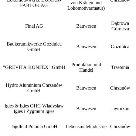
von Kränen und
FABLOK AG
Lokomotivarmatur)
Dąbrowa
Final AG
Bauwesen
Górnicza
Baukeramikwerke Gozdnica
Bauwesen
Gozdnica
GmbH
Produktion und
"GREVITA-KONFEX" GmbH
Trzebinia
Handel
Hydro Aluminium Chrzanów
Bauwesen
Chrzanów
GmbH
Igies & Igies OHG Władysław
Bauwesen
Jaworzno
Igies i Zygmunt Igies
Jagdfeld Polonia GmbH
Lebensmittelindustrie
Chrzanów