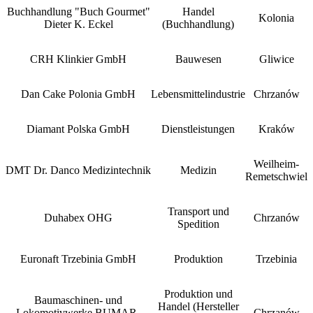
Buchhandlung "Buch Gourmet"
Handel
Kolonia
Dieter K. Eckel
(Buchhandlung)
CRH Klinkier GmbH
Bauwesen
Gliwice
Dan Cake Polonia GmbH
Lebensmittelindustrie
Chrzanów
Diamant Polska GmbH
Dienstleistungen
Kraków
Weilheim-
DMT Dr. Danco Medizintechnik
Medizin
Remetschwiel
Transport und
Duhabex OHG
Chrzanów
Spedition
Euronaft Trzebinia GmbH
Produktion
Trzebinia
Produktion und
Baumaschinen- und
Handel (Hersteller
Lokomotivwerke BUMAR-
Chrzanów