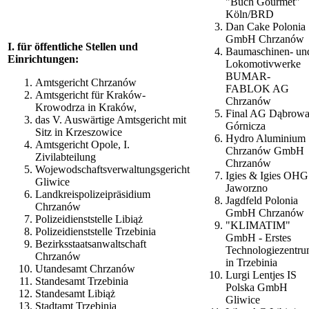
"Buch Gourmet"
Köln/BRD
Dan Cake Polonia
GmbH Chrzanów
I. für öffentliche Stellen und
Baumaschinen- un
Einrichtungen:
Lokomotivwerke
BUMAR-
Amtsgericht Chrzanów
FABLOK AG
Amtsgericht für Kraków-
Chrzanów
Krowodrza in Kraków,
Final AG Dąbrow
das V. Auswärtige Amtsgericht mit
Górnicza
Sitz in Krzeszowice
Hydro Aluminium
Amtsgericht Opole, I.
Chrzanów GmbH
Zivilabteilung
Chrzanów
Wojewodschaftsverwaltungsgericht
Igies & Igies OHG
Gliwice
Jaworzno
Landkreispolizeipräsidium
Jagdfeld Polonia
Chrzanów
GmbH Chrzanów
Polizeidienststelle Libiąż
"KLIMATIM"
Polizeidienststelle Trzebinia
GmbH - Erstes
Bezirksstaatsanwaltschaft
Technologiezentr
Chrzanów
in Trzebinia
Utandesamt Chrzanów
Lurgi Lentjes IS
Standesamt Trzebinia
Polska GmbH
Standesamt Libiąż
Gliwice
Stadtamt Trzebinia