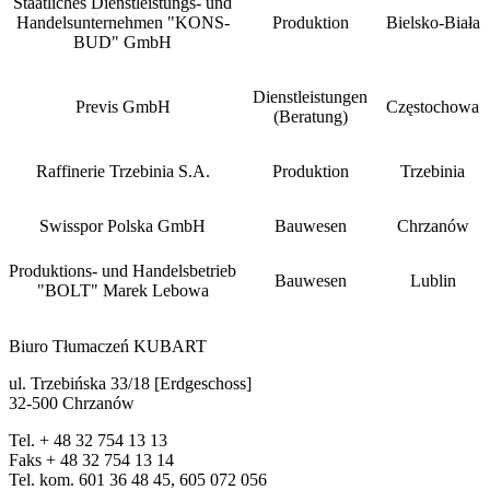
Staatliches Dienstleistungs- und
Handelsunternehmen "KONS-
Produktion
Bielsko-Biała
BUD" GmbH
Dienstleistungen
Previs GmbH
Częstochowa
(Beratung)
Raffinerie Trzebinia S.A.
Produktion
Trzebinia
Swisspor Polska GmbH
Bauwesen
Chrzanów
Produktions- und Handelsbetrieb
Bauwesen
Lublin
"BOLT" Marek Lebowa
Biuro Tłumaczeń KUBART
ul. Trzebińska 33/18 [Erdgeschoss]
32-500 Chrzanów
Tel. + 48 32 754 13 13
Faks + 48 32 754 13 14
Tel. kom. 601 36 48 45, 605 072 056