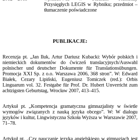
Przysięgłych LEGIS w Rybniku; przedmiot –
tłumaczenie poświadczone
PUBLIKACJE:
Recenzja pt. „Jan Iluk, Artur Dariusz Kubacki: Wybór polskich i
niemieckich dokumentów do ćwiczeń translacyjnych/
Auswahl
polnischer und deutscher Dokumente für Translationsübungen
.
Promocja XXI Sp. z o.o. Warszawa 2006, 368 stron”. W: Edward
Białek, Cezary Lipiński, Eugeniusz Tomiczek (red.): Orbis
Linguarum vol. 32. Festgabe für Prof. Dr. Hubert Unverricht zum
achtzigsten Geburtstag, Wrocław 2007, 413–415.
Artykuł pt. „Kompetencja gramatyczna gimnazjalisty w świetle
wymogów związanych z nauką języka obcego”. W: W dialogu
języków i kultur, Lingwistyczna Szkoła Wyższa w Warszawie 2007,
71–78.
Artykuł pt. „Czy nauczanie języka angielskiego w gimnazjach jest