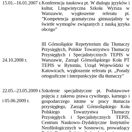
15.01.–16.01.2007 r.
Konferencja naukowa pt. W dialogu języków i
kultur, Lingwistyczna Szkoła Wyższa w
Warszawie, wygłoszenie referatu pt.
”Kompetencja gramatyczna gimnazjalisty w
świetle wymogów związanych z nauką języka
obcego”
III Górnośląskie Repetytorium dla Tłumaczy
Przysięgłych, Polskie Towarzystwo Tłumaczy
Przysięgłych i Specjalistycznych TEPIS w
24.10.2008 r.
Warszawie, Zarząd Górnośląskiego Koła PT
TEPIS w Bytomiu, Urząd Wojewódzki w
Katowicach, wygłoszenie referatu pt. „Porady
ortograficzne i interpunkcyjne dla tłumaczy”
22.05.–23.05.2009 r.
Szkolenie specjalistyczne pt. Podstawowe
pojęcia z zakresu prawa cywilnego, karnego i
i 05.06.2009 r.
gospodarczego istotne w pracy tłumacza
przysięgłego, Zarząd Górnośląskiego Koła
Polskiego Towarzystwa Tłumaczy
Przysięgłych i Specjalistycznych TEPIS,
Centrum Naukowo–Dydaktyczne Instytutów
Neofilologicznych w Sosnowcu, prowadzący