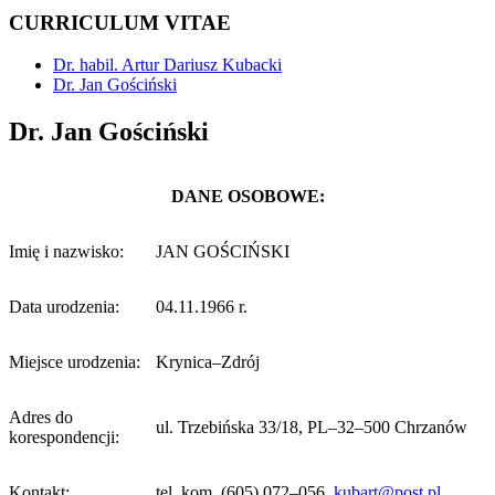
CURRICULUM VITAE
Dr. habil. Artur Dariusz Kubacki
Dr. Jan Gościński
Dr. Jan Gościński
DANE OSOBOWE:
Imię i nazwisko:
JAN GOŚCIŃSKI
Data urodzenia:
04.11.1966 r.
Miejsce urodzenia:
Krynica–Zdrój
Adres do
ul. Trzebińska 33/18, PL–32–500 Chrzanów
korespondencji:
Kontakt:
tel. kom.
(605) 072–056,
kubart@post.pl