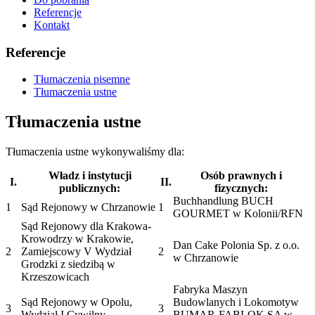
Referencje
Kontakt
Referencje
Tłumaczenia pisemne
Tłumaczenia ustne
Tłumaczenia ustne
Tłumaczenia ustne wykonywaliśmy dla:
Władz i instytucji
Osób prawnych i
I.
II.
publicznych:
fizycznych:
Buchhandlung BUCH
1
Sąd Rejonowy w Chrzanowie
1
GOURMET w Kolonii/RFN
Sąd Rejonowy dla Krakowa-
Krowodrzy w Krakowie,
Dan Cake Polonia Sp. z o.o.
2
Zamiejscowy V Wydział
2
w Chrzanowie
Grodzki z siedzibą w
Krzeszowicach
Fabryka Maszyn
Sąd Rejonowy w Opolu,
Budowlanych i Lokomotyw
3
3
Wydział I Cywilny
BUMAR-FABLOK SA w