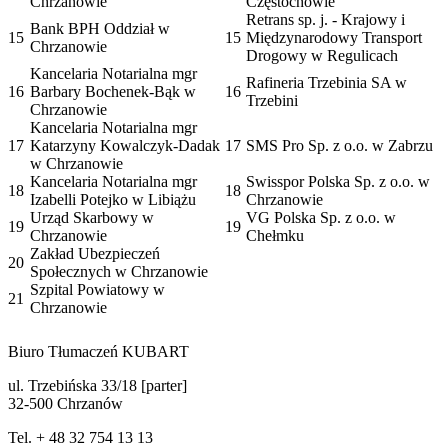
Chrzanowie
Częstochowie
Retrans sp. j. - Krajowy i
Bank BPH Oddział w
15
15
Międzynarodowy Transport
Chrzanowie
Drogowy w Regulicach
Kancelaria Notarialna mgr
Rafineria Trzebinia SA w
16
Barbary Bochenek-Bąk w
16
Trzebini
Chrzanowie
Kancelaria Notarialna mgr
17
Katarzyny Kowalczyk-Dadak
17
SMS Pro Sp. z o.o. w Zabrzu
w Chrzanowie
Kancelaria Notarialna mgr
Swisspor Polska Sp. z o.o. w
18
18
Izabelli Potejko w Libiążu
Chrzanowie
Urząd Skarbowy w
VG Polska Sp. z o.o. w
19
19
Chrzanowie
Chełmku
Zakład Ubezpieczeń
20
Społecznych w Chrzanowie
Szpital Powiatowy w
21
Chrzanowie
Biuro Tłumaczeń KUBART
ul. Trzebińska 33/18 [parter]
32-500 Chrzanów
Tel. + 48 32 754 13 13