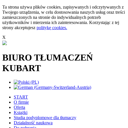
Ta strona używa plików cookies, zapisywanych i odczytywanych z
Twojego urządzenia, w celu dostosowania naszych usług oraz treści
zamieszczonych na stronie do indywidualnych potrzeb
użytkowników i mierzenia ich zainteresowania. Korzystając z tej
strony akceptujesz
politykę cookies.
X
BIURO TŁUMACZEŃ
KUBART
START
O firmie
Oferta
Książki
Studia podyplomowe dla tłumaczy
Działalność naukowa
Do pobrania