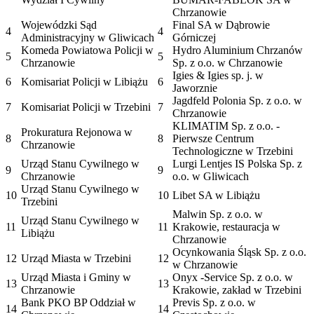
Chrzanowie
Wojewódzki Sąd
Final SA w Dąbrowie
4
4
Administracyjny w Gliwicach
Górniczej
Komeda Powiatowa Policji w
Hydro Aluminium Chrzanów
5
5
Chrzanowie
Sp. z o.o. w Chrzanowie
Igies & Igies sp. j. w
6
Komisariat Policji w Libiążu
6
Jaworznie
Jagdfeld Polonia Sp. z o.o. w
7
Komisariat Policji w Trzebini
7
Chrzanowie
KLIMATIM Sp. z o.o. -
Prokuratura Rejonowa w
8
8
Pierwsze Centrum
Chrzanowie
Technologiczne w Trzebini
Urząd Stanu Cywilnego w
Lurgi Lentjes IS Polska Sp. z
9
9
Chrzanowie
o.o. w Gliwicach
Urząd Stanu Cywilnego w
10
10
Libet SA w Libiążu
Trzebini
Malwin Sp. z o.o. w
Urząd Stanu Cywilnego w
11
11
Krakowie, restauracja w
Libiążu
Chrzanowie
Ocynkowania Śląsk Sp. z o.o.
12
Urząd Miasta w Trzebini
12
w Chrzanowie
Urząd Miasta i Gminy w
Onyx -Service Sp. z o.o. w
13
13
Chrzanowie
Krakowie, zakład w Trzebini
Bank PKO BP Oddział w
Previs Sp. z o.o. w
14
14