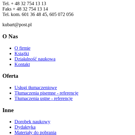
Tel. + 48 32 754 13 13
Faks + 48 32 754 13 14
Tel. kom. 601 36 48 45, 605 072 056
kubart@post.pl
O Nas
O firmie
Książki
Działalność naukowa
Kontakt
Oferta
Usługi tłumaczeniowe
Tłumaczenia pisemne - referencje
Tłumaczenia ustne - referencje
Inne
Dorobek naukowy
Dydaktyka
Materiały do pobrania