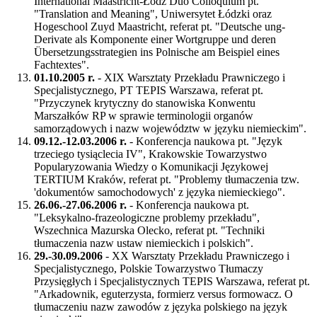
International Maastricht-Łódź Duo Colloquium pt.
"Translation and Meaning", Uniwersytet Łódzki oraz
Hogeschool Zuyd Maastricht, referat pt. "Deutsche ung-
Derivate als Komponente einer Wortgruppe und deren
Übersetzungsstrategien ins Polnische am Beispiel eines
Fachtextes".
01.10.2005 r.
- XIX Warsztaty Przekładu Prawniczego i
Specjalistycznego, PT TEPIS Warszawa, referat pt.
"Przyczynek krytyczny do stanowiska Konwentu
Marszałków RP w sprawie terminologii organów
samorządowych i nazw województw w języku niemieckim".
09.12.-12.03.2006 r.
- Konferencja naukowa pt. "Język
trzeciego tysiąclecia IV", Krakowskie Towarzystwo
Popularyzowania Wiedzy o Komunikacji Językowej
TERTIUM Kraków, referat pt. "Problemy tłumaczenia tzw.
'dokumentów samochodowych' z języka niemieckiego".
26.06.-27.06.2006 r.
- Konferencja naukowa pt.
"Leksykalno-frazeologiczne problemy przekładu",
Wszechnica Mazurska Olecko, referat pt. "Techniki
tłumaczenia nazw ustaw niemieckich i polskich".
29.-30.09.2006
- XX Warsztaty Przekładu Prawniczego i
Specjalistycznego, Polskie Towarzystwo Tłumaczy
Przysięgłych i Specjalistycznych TEPIS Warszawa, referat pt.
"Arkadownik, eguterzysta, formierz versus formowacz. O
tłumaczeniu nazw zawodów z języka polskiego na język