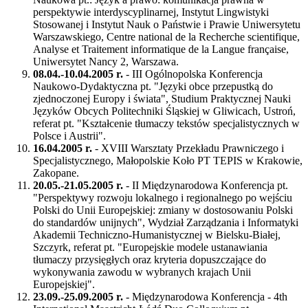
perspektywie interdyscyplinarnej, Instytut Lingwistyki
Stosowanej i Instytut Nauk o Państwie i Prawie Uniwersytetu
Warszawskiego, Centre national de la Recherche scientifique,
Analyse et Traitement informatique de la Langue française,
Uniwersytet Nancy 2, Warszawa.
08.04.-10.04.2005 r.
- III Ogólnopolska Konferencja
Naukowo-Dydaktyczna pt. "Języki obce przepustką do
zjednoczonej Europy i świata", Studium Praktycznej Nauki
Języków Obcych Politechniki Śląskiej w Gliwicach, Ustroń,
referat pt. "Kształcenie tłumaczy tekstów specjalistycznych w
Polsce i Austrii".
16.04.2005 r.
- XVIII Warsztaty Przekładu Prawniczego i
Specjalistycznego, Małopolskie Koło PT TEPIS w Krakowie,
Zakopane.
20.05.-21.05.2005 r.
- II Międzynarodowa Konferencja pt.
"Perspektywy rozwoju lokalnego i regionalnego po wejściu
Polski do Unii Europejskiej: zmiany w dostosowaniu Polski
do standardów unijnych", Wydział Zarządzania i Informatyki
Akademii Techniczno-Humanistycznej w Bielsku-Białej,
Szczyrk, referat pt. "Europejskie modele ustanawiania
tłumaczy przysięgłych oraz kryteria dopuszczające do
wykonywania zawodu w wybranych krajach Unii
Europejskiej".
23.09.-25.09.2005 r.
- Międzynarodowa Konferencja - 4th