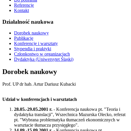
Referencje
Kontakt
Działalność naukowa
Dorobek naukowy
Publikacje
Konferencje i warsztaty
Stypendia i praktyki
Członkostwo w organizacjach
Dydaktyka (Uniwersytet Śląski)
Dorobek naukowy
Prof. UP dr hab. Artur Dariusz Kubacki
Udział w konferencjach i warsztatach
28.05.-29.05.2001 r.
- Konferencja naukowa pt. "Teoria i
dydaktyka translacji", Wszechnica Mazurska Olecko, referat
pt. "Wybrana problematyka tłumaczeń ekonomicznych w
warsztacie tłumacza przysięgłego".
14.09.-15.09.2001 r.
- Konferencja naukowa pt.