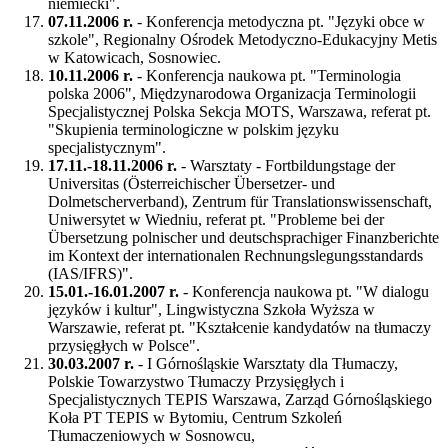
niemiecki".
07.11.2006 r.
- Konferencja metodyczna pt. "Języki obce w
szkole", Regionalny Ośrodek Metodyczno-Edukacyjny Metis
w Katowicach, Sosnowiec.
10.11.2006 r.
- Konferencja naukowa pt. "Terminologia
polska 2006", Międzynarodowa Organizacja Terminologii
Specjalistycznej Polska Sekcja MOTS, Warszawa, referat pt.
"Skupienia terminologiczne w polskim języku
specjalistycznym".
17.11.-18.11.2006 r.
- Warsztaty - Fortbildungstage der
Universitas (Österreichischer Übersetzer- und
Dolmetscherverband), Zentrum für Translationswissenschaft,
Uniwersytet w Wiedniu, referat pt. "Probleme bei der
Übersetzung polnischer und deutschsprachiger Finanzberichte
im Kontext der internationalen Rechnungslegungsstandards
(IAS/IFRS)".
15.01.-16.01.2007 r.
- Konferencja naukowa pt. "W dialogu
języków i kultur", Lingwistyczna Szkoła Wyższa w
Warszawie, referat pt. "Kształcenie kandydatów na tłumaczy
przysięgłych w Polsce".
30.03.2007 r.
- I Górnośląskie Warsztaty dla Tłumaczy,
Polskie Towarzystwo Tłumaczy Przysięgłych i
Specjalistycznych TEPIS Warszawa, Zarząd Górnośląskiego
Koła PT TEPIS w Bytomiu, Centrum Szkoleń
Tłumaczeniowych w Sosnowcu,