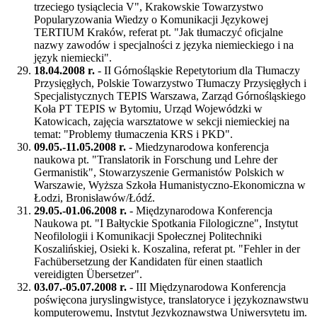
trzeciego tysiąclecia V", Krakowskie Towarzystwo
Popularyzowania Wiedzy o Komunikacji Językowej
TERTIUM Kraków, referat pt. "Jak tłumaczyć oficjalne
nazwy zawodów i specjalności z języka niemieckiego i na
język niemiecki".
18.04.2008 r.
- II Górnośląskie Repetytorium dla Tłumaczy
Przysięgłych, Polskie Towarzystwo Tłumaczy Przysięgłych i
Specjalistycznych TEPIS Warszawa, Zarząd Górnośląskiego
Koła PT TEPIS w Bytomiu, Urząd Wojewódzki w
Katowicach, zajęcia warsztatowe w sekcji niemieckiej na
temat: "Problemy tłumaczenia KRS i PKD".
09.05.-11.05.2008 r.
- Miedzynarodowa konferencja
naukowa pt. "Translatorik in Forschung und Lehre der
Germanistik", Stowarzyszenie Germanistów Polskich w
Warszawie, Wyższa Szkoła Humanistyczno-Ekonomiczna w
Łodzi, Bronisławów/Łódź.
29.05.-01.06.2008 r.
- Międzynarodowa Konferencja
Naukowa pt. "I Bałtyckie Spotkania Filologiczne", Instytut
Neofilologii i Komunikacji Społecznej Politechniki
Koszalińskiej, Osieki k. Koszalina, referat pt. "Fehler in der
Fachübersetzung der Kandidaten für einen staatlich
vereidigten Übersetzer".
03.07.-05.07.2008 r.
- III Międzynarodowa Konferencja
poświęcona juryslingwistyce, translatoryce i językoznawstwu
komputerowemu, Instytut Językoznawstwa Uniwersytetu im.