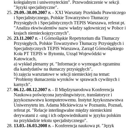
kolegialnym i uniwersyteckim". Przewodniczenie w sekcji
"Języki specjalistyczne".
29.09.-30.09.2007 r.
- XXI Warsztaty Przekładu Prawniczego
i Specjalistycznego, Polskie Towarzystwo Tłumaczy
Przysięgłych i Specjalistycznych TEPIS Warszawa, referat pt.
"Analiza ekwiwalentów nazw władzy sądowniczej w Polsce i
krajach niemieckojęzycznych".
23.11.2007 r.
- I Górnośląskie Repetytorium dla Tłumaczy
Przysięgłych, Polskie Towarzystwo Tłumaczy Przysięgłych i
Specjalistycznych TEPIS Warszawa, Zarząd Górnośląskiego
Koła PT TEPIS w Bytomiu, Urząd Wojewódzki w
Katowicach,
a) wykład plenarny pt. "Informacje o wymogach egzaminu
dla kandydatów na tłumaczy przysięgłych",
b) zajęcia warsztatowe w sekcji niemieckiej na temat:
"Problemy tłumaczenia wyroków w sprawach cywilnych i
karnych".
06.12.-08.12.2007 r.
- II Międzynarodowa Konferencja
Naukowa poświęcona juryslingwistyce, translatoryce i
językoznawstwu komputerowemu. Instytut Językoznawstwa
Uniwersytetu im. Adama Mickiewicza w Poznaniu, Poznań,
referat pt. "Relacje interlingwalne między niemieckimi
derywatami z -ung i ich odpowiednikami w języku polskim
na przykładzie tekstu specjalistycznego".
13.03.-16.03.2008 r.
- Konferencja naukowa pt. "Język