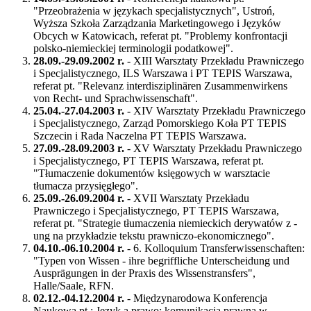
"Przeobrażenia w językach specjalistycznych", Ustroń,
Wyższa Szkoła Zarządzania Marketingowego i Języków
Obcych w Katowicach, referat pt. "Problemy konfrontacji
polsko-niemieckiej terminologii podatkowej".
28.09.-29.09.2002 r.
- XIII Warsztaty Przekładu Prawniczego
i Specjalistycznego, ILS Warszawa i PT TEPIS Warszawa,
referat pt. "Relevanz interdisziplinären Zusammenwirkens
von Recht- und Sprachwissenschaft".
25.04.-27.04.2003 r.
- XIV Warsztaty Przekładu Prawniczego
i Specjalistycznego, Zarząd Pomorskiego Koła PT TEPIS
Szczecin i Rada Naczelna PT TEPIS Warszawa.
27.09.-28.09.2003 r.
- XV Warsztaty Przekładu Prawniczego
i Specjalistycznego, PT TEPIS Warszawa, referat pt.
"Tłumaczenie dokumentów księgowych w warsztacie
tłumacza przysięgłego".
25.09.-26.09.2004 r.
- XVII Warsztaty Przekładu
Prawniczego i Specjalistycznego, PT TEPIS Warszawa,
referat pt. "Strategie tłumaczenia niemieckich derywatów z -
ung na przykładzie tekstu prawniczo-ekonomicznego".
04.10.-06.10.2004 r.
- 6. Kolloquium Transferwissenschaften:
"Typen von Wissen - ihre begriffliche Unterscheidung und
Ausprägungen in der Praxis des Wissenstransfers",
Halle/Saale, RFN.
02.12.-04.12.2004 r.
- Międzynarodowa Konferencja
Naukowa pt.: Język a prawo: komunikacja prawna w