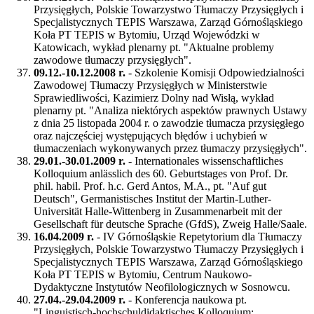
Przysięgłych, Polskie Towarzystwo Tłumaczy Przysięgłych i
Specjalistycznych TEPIS Warszawa, Zarząd Górnośląskiego
Koła PT TEPIS w Bytomiu, Urząd Wojewódzki w
Katowicach, wykład plenarny pt. "Aktualne problemy
zawodowe tłumaczy przysięgłych".
09.12.-10.12.2008 r.
- Szkolenie Komisji Odpowiedzialności
Zawodowej Tłumaczy Przysięgłych w Ministerstwie
Sprawiedliwości, Kazimierz Dolny nad Wisłą, wykład
plenarny pt. "Analiza niektórych aspektów prawnych Ustawy
z dnia 25 listopada 2004 r. o zawodzie tłumacza przysięgłego
oraz najczęściej występujących błędów i uchybień w
tłumaczeniach wykonywanych przez tłumaczy przysięgłych".
29.01.-30.01.2009 r.
- Internationales wissenschaftliches
Kolloquium anlässlich des 60. Geburtstages von Prof. Dr.
phil. habil. Prof. h.c. Gerd Antos, M.A., pt. "Auf gut
Deutsch", Germanistisches Institut der Martin-Luther-
Universität Halle-Wittenberg in Zusammenarbeit mit der
Gesellschaft für deutsche Sprache (GfdS), Zweig Halle/Saale.
16.04.2009 r.
- IV Górnośląskie Repetytorium dla Tłumaczy
Przysięgłych, Polskie Towarzystwo Tłumaczy Przysięgłych i
Specjalistycznych TEPIS Warszawa, Zarząd Górnośląskiego
Koła PT TEPIS w Bytomiu, Centrum Naukowo-
Dydaktyczne Instytutów Neofilologicznych w Sosnowcu.
27.04.-29.04.2009 r.
- Konferencja naukowa pt.
"Linguistisch-hochschuldidaktisches Kolloquium: