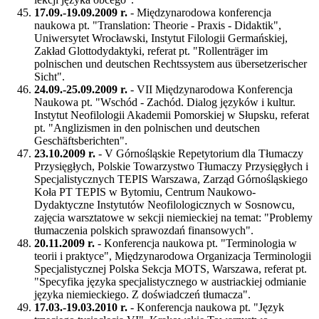
17.09.-19.09.2009 r.
- Międzynarodowa konferencja
naukowa pt. "Translation: Theorie - Praxis - Didaktik",
Uniwersytet Wrocławski, Instytut Filologii Germańskiej,
Zakład Glottodydaktyki, referat pt. "Rollenträger im
polnischen und deutschen Rechtssystem aus übersetzerischer
Sicht".
24.09.-25.09.2009 r.
- VII Międzynarodowa Konferencja
Naukowa pt. "Wschód - Zachód. Dialog języków i kultur.
Instytut Neofilologii Akademii Pomorskiej w Słupsku, referat
pt. "Anglizismen in den polnischen und deutschen
Geschäftsberichten".
23.10.2009 r.
- V Górnośląskie Repetytorium dla Tłumaczy
Przysięgłych, Polskie Towarzystwo Tłumaczy Przysięgłych i
Specjalistycznych TEPIS Warszawa, Zarząd Górnośląskiego
Koła PT TEPIS w Bytomiu, Centrum Naukowo-
Dydaktyczne Instytutów Neofilologicznych w Sosnowcu,
zajęcia warsztatowe w sekcji niemieckiej na temat: "Problemy
tłumaczenia polskich sprawozdań finansowych".
20.11.2009 r.
- Konferencja naukowa pt. "Terminologia w
teorii i praktyce", Międzynarodowa Organizacja Terminologii
Specjalistycznej Polska Sekcja MOTS, Warszawa, referat pt.
"Specyfika języka specjalistycznego w austriackiej odmianie
języka niemieckiego. Z doświadczeń tłumacza".
17.03.-19.03.2010 r.
- Konferencja naukowa pt. "Język