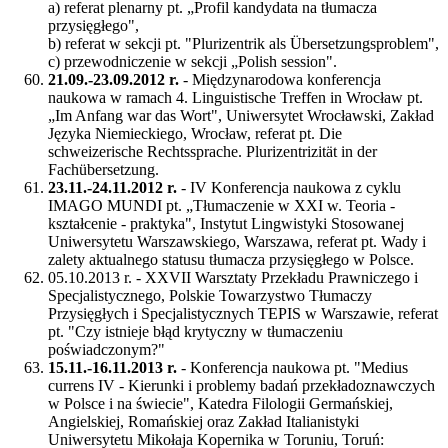
a) referat plenarny pt. „Profil kandydata na tłumacza
przysięgłego",
b) referat w sekcji pt. "Plurizentrik als Übersetzungsproblem",
c) przewodniczenie w sekcji „Polish session".
21.09.-23.09.2012 r.
- Międzynarodowa konferencja
naukowa w ramach 4. Linguistische Treffen in Wrocław pt.
„Im Anfang war das Wort", Uniwersytet Wrocławski, Zakład
Języka Niemieckiego, Wrocław, referat pt. Die
schweizerische Rechtssprache. Plurizentrizität in der
Fachübersetzung.
23.11.-24.11.2012 r.
- IV Konferencja naukowa z cyklu
IMAGO MUNDI pt. „Tłumaczenie w XXI w. Teoria -
kształcenie - praktyka", Instytut Lingwistyki Stosowanej
Uniwersytetu Warszawskiego, Warszawa, referat pt. Wady i
zalety aktualnego statusu tłumacza przysięgłego w Polsce.
05.10.2013 r. - XXVII Warsztaty Przekładu Prawniczego i
Specjalistycznego, Polskie Towarzystwo Tłumaczy
Przysięgłych i Specjalistycznych TEPIS w Warszawie, referat
pt. "Czy istnieje błąd krytyczny w tłumaczeniu
poświadczonym?"
15.11.-16.11.2013 r.
- Konferencja naukowa pt. "Medius
currens IV - Kierunki i problemy badań przekładoznawczych
w Polsce i na świecie", Katedra Filologii Germańskiej,
Angielskiej, Romańskiej oraz Zakład Italianistyki
Uniwersytetu Mikołaja Kopernika w Toruniu, Toruń: