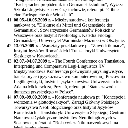
"Fachsprachenpropädeutik im Germanistikstudium", Wyższa
Szkoła Lingwistyczna w Częstochowie, referat pt. "Gibt es
eine Fachsprache der Wirtschaft".
08.05.-10.05.2009 r.
- Międzynarodowa konferencja
naukowa pt. "Diskurse als Mittel und Gegenstände der
Germanistik", Stowarzyszenie Germanistów Polskich w
Warszawie oraz Instytut Neofilologii, Katedra Filologii
Germańskiej, Uniwersytet Warmińsko-Mazurski w Olsztynie.
13.05.2009 r.
- Warsztaty przekładowe pt. "Zawód: tłumacz",
Instytut Języków Romańskich i Translatoryki Uniwersytetu
Śląskiego w Katowicach.
02.07.-04.07.2009 r.
- The Fourth Conference on Translation,
Interpreting und Comparative Legi-Linguistics [IV
Międzynarodowa Konferencja poświęcona juryslingwistyce,
translatoryce i językoznawstwu komputerowemu], Pracownia
Legilingwistyki, Instytut Językoznawstwa Uniwersytetu im.
Adama Mickiewicza, Poznań, referat pt. "Status zawodu
tłumacza przysięgłego w Polsce".
07.09.-09.09.2009 r.
- Konferencja naukowa pt. "Koncepcje i
wdrożenia w glottodydaktyce", Zarząd Główny Polskiego
Towarzystwa Neofilologicznego oraz Instytut Języków
Romańskich i Translatoryki Uniwersytetu Śląskiego, Centrum
Naukowo-Dydaktyczne Instytutów Neofilologicznych w
Sosnowcu, referat pt. "Rola ćwiczeń tłumaczeniowych na
lekcji języka obcego".