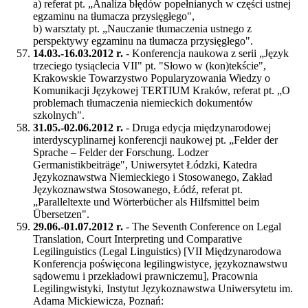
a) referat pt. „Analiza błędów popełnianych w części ustnej
egzaminu na tłumacza przysięgłego",
b) warsztaty pt. „Nauczanie tłumaczenia ustnego z
perspektywy egzaminu na tłumacza przysięgłego".
14.03.-16.03.2012 r.
- Konferencja naukowa z serii „Język
trzeciego tysiąclecia VII" pt. "Słowo w (kon)tekście",
Krakowskie Towarzystwo Popularyzowania Wiedzy o
Komunikacji Językowej TERTIUM Kraków, referat pt. „O
problemach tłumaczenia niemieckich dokumentów
szkolnych".
31.05.-02.06.2012 r.
- Druga edycja międzynarodowej
interdyscyplinarnej konferencji naukowej pt. „Felder der
Sprache – Felder der Forschung. Lodzer
Germanistikbeiträge", Uniwersytet Łódzki, Katedra
Językoznawstwa Niemieckiego i Stosowanego, Zakład
Językoznawstwa Stosowanego, Łódź, referat pt.
„Paralleltexte und Wörterbücher als Hilfsmittel beim
Übersetzen".
29.06.-01.07.2012 r.
- The Seventh Conference on Legal
Translation, Court Interpreting und Comparative
Legilinguistics (Legal Linguistics) [VII Międzynarodowa
Konferencja poświęcona legilingwistyce, językoznawstwu
sądowemu i przekładowi prawniczemu], Pracownia
Legilingwistyki, Instytut Językoznawstwa Uniwersytetu im.
Adama Mickiewicza, Poznań: