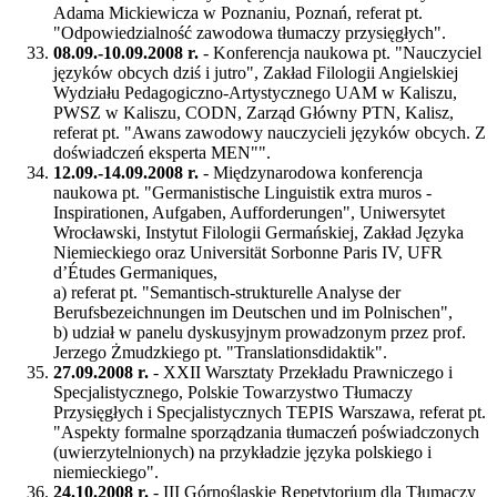
Adama Mickiewicza w Poznaniu, Poznań, referat pt.
"Odpowiedzialność zawodowa tłumaczy przysięgłych".
08.09.-10.09.2008 r.
- Konferencja naukowa pt. "Nauczyciel
języków obcych dziś i jutro", Zakład Filologii Angielskiej
Wydziału Pedagogiczno-Artystycznego UAM w Kaliszu,
PWSZ w Kaliszu, CODN, Zarząd Główny PTN, Kalisz,
referat pt. "Awans zawodowy nauczycieli języków obcych. Z
doświadczeń eksperta MEN"".
12.09.-14.09.2008 r.
- Międzynarodowa konferencja
naukowa pt. "Germanistische Linguistik extra muros -
Inspirationen, Aufgaben, Aufforderungen", Uniwersytet
Wrocławski, Instytut Filologii Germańskiej, Zakład Języka
Niemieckiego oraz Universität Sorbonne Paris IV, UFR
dʼÉtudes Germaniques,
a) referat pt. "Semantisch-strukturelle Analyse der
Berufsbezeichnungen im Deutschen und im Polnischen",
b) udział w panelu dyskusyjnym prowadzonym przez prof.
Jerzego Żmudzkiego pt. "Translationsdidaktik".
27.09.2008 r.
- XXII Warsztaty Przekładu Prawniczego i
Specjalistycznego, Polskie Towarzystwo Tłumaczy
Przysięgłych i Specjalistycznych TEPIS Warszawa, referat pt.
"Aspekty formalne sporządzania tłumaczeń poświadczonych
(uwierzytelnionych) na przykładzie języka polskiego i
niemieckiego".
24.10.2008 r.
- III Górnośląskie Repetytorium dla Tłumaczy