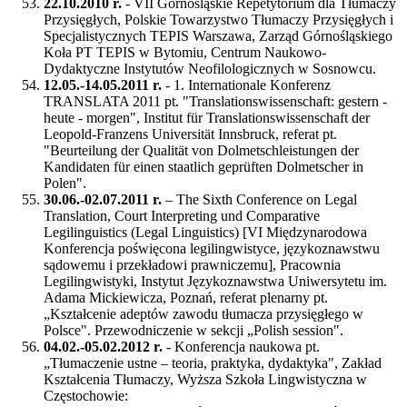
22.10.2010 r.
- VII Górnośląskie Repetytorium dla Tłumaczy
Przysięgłych, Polskie Towarzystwo Tłumaczy Przysięgłych i
Specjalistycznych TEPIS Warszawa, Zarząd Górnośląskiego
Koła PT TEPIS w Bytomiu, Centrum Naukowo-
Dydaktyczne Instytutów Neofilologicznych w Sosnowcu.
12.05.-14.05.2011 r.
- 1. Internationale Konferenz
TRANSLATA 2011 pt. "Translationswissenschaft: gestern -
heute - morgen", Institut für Translationswissenschaft der
Leopold-Franzens Universität Innsbruck, referat pt.
"Beurteilung der Qualität von Dolmetschleistungen der
Kandidaten für einen staatlich geprüften Dolmetscher in
Polen".
30.06.-02.07.2011 r.
– The Sixth Conference on Legal
Translation, Court Interpreting und Comparative
Legilinguistics (Legal Linguistics) [VI Międzynarodowa
Konferencja poświęcona legilingwistyce, językoznawstwu
sądowemu i przekładowi prawniczemu], Pracownia
Legilingwistyki, Instytut Językoznawstwa Uniwersytetu im.
Adama Mickiewicza, Poznań, referat plenarny pt.
„Kształcenie adeptów zawodu tłumacza przysięgłego w
Polsce". Przewodniczenie w sekcji „Polish session".
04.02.-05.02.2012 r.
- Konferencja naukowa pt.
„Tłumaczenie ustne – teoria, praktyka, dydaktyka", Zakład
Kształcenia Tłumaczy, Wyższa Szkoła Lingwistyczna w
Częstochowie: