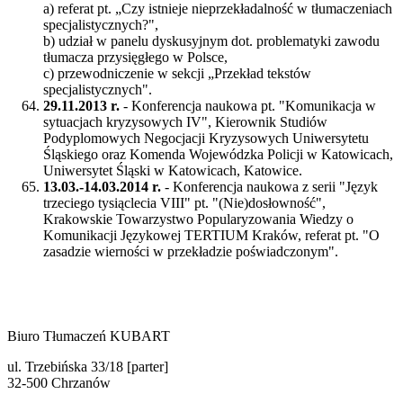
a) referat pt. „Czy istnieje nieprzekładalność w tłumaczeniach
specjalistycznych?",
b) udział w panelu dyskusyjnym dot. problematyki zawodu
tłumacza przysięgłego w Polsce,
c) przewodniczenie w sekcji „Przekład tekstów
specjalistycznych".
29.11.2013 r.
- Konferencja naukowa pt. "Komunikacja w
sytuacjach kryzysowych IV", Kierownik Studiów
Podyplomowych Negocjacji Kryzysowych Uniwersytetu
Śląskiego oraz Komenda Wojewódzka Policji w Katowicach,
Uniwersytet Śląski w Katowicach, Katowice.
13.03.-14.03.2014 r.
- Konferencja naukowa z serii "Język
trzeciego tysiąclecia VIII" pt. "(Nie)dosłowność",
Krakowskie Towarzystwo Popularyzowania Wiedzy o
Komunikacji Językowej TERTIUM Kraków, referat pt. "O
zasadzie wierności w przekładzie poświadczonym".
Biuro Tłumaczeń KUBART
ul. Trzebińska 33/18 [parter]
32-500 Chrzanów