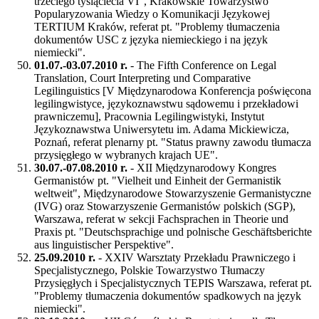
trzeciego tysiąclecia VI", Krakowskie Towarzystwo
Popularyzowania Wiedzy o Komunikacji Językowej
TERTIUM Kraków, referat pt. "Problemy tłumaczenia
dokumentów USC z języka niemieckiego i na język
niemiecki".
01.07.-03.07.2010 r.
- The Fifth Conference on Legal
Translation, Court Interpreting und Comparative
Legilinguistics [V Międzynarodowa Konferencja poświęcona
legilingwistyce, językoznawstwu sądowemu i przekładowi
prawniczemu], Pracownia Legilingwistyki, Instytut
Językoznawstwa Uniwersytetu im. Adama Mickiewicza,
Poznań, referat plenarny pt. "Status prawny zawodu tłumacza
przysięgłego w wybranych krajach UE".
30.07.-07.08.2010 r.
- XII Międzynarodowy Kongres
Germanistów pt. "Vielheit und Einheit der Germanistik
weltweit", Międzynarodowe Stowarzyszenie Germanistyczne
(IVG) oraz Stowarzyszenie Germanistów polskich (SGP),
Warszawa, referat w sekcji Fachsprachen in Theorie und
Praxis pt. "Deutschsprachige und polnische Geschäftsberichte
aus linguistischer Perspektive".
25.09.2010 r.
- XXIV Warsztaty Przekładu Prawniczego i
Specjalistycznego, Polskie Towarzystwo Tłumaczy
Przysięgłych i Specjalistycznych TEPIS Warszawa, referat pt.
"Problemy tłumaczenia dokumentów spadkowych na język
niemiecki".