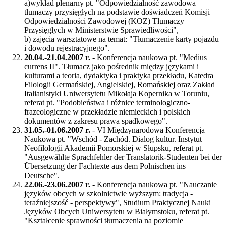
a)wykład plenarny pt. "Odpowiedzialność zawodowa
tłumaczy przysięgłych na podstawie doświadczeń Komisji
Odpowiedzialności Zawodowej (KOZ) Tłumaczy
Przysięgłych w Ministerstwie Sprawiedliwości",
b) zajęcia warsztatowe na temat: "Tłumaczenie karty pojazdu
i dowodu rejestracyjnego".
20.04.-21.04.2007 r.
- Konferencja naukowa pt. "Medius
currens II". Tłumacz jako pośrednik między językami i
kulturami a teoria, dydaktyka i praktyka przekładu, Katedra
Filologii Germańskiej, Angielskiej, Romańskiej oraz Zakład
Italianistyki Uniwersytetu Mikołaja Kopernika w Toruniu,
referat pt. "Podobieństwa i różnice terminologiczno-
frazeologiczne w przekładzie niemieckich i polskich
dokumentów z zakresu prawa spadkowego".
31.05.-01.06.2007 r.
- VI Międzynarodowa Konferencja
Naukowa pt. "Wschód - Zachód. Dialog kultur. Instytut
Neofilologii Akademii Pomorskiej w Słupsku, referat pt.
"Ausgewählte Sprachfehler der Translatorik-Studenten bei der
Übersetzung der Fachtexte aus dem Polnischen ins
Deutsche".
22.06.-23.06.2007 r.
- Konferencja naukowa pt. "Nauczanie
języków obcych w szkolnictwie wyższym: tradycja -
teraźniejszość - perspektywy", Studium Praktycznej Nauki
Języków Obcych Uniwersytetu w Białymstoku, referat pt.
"Kształcenie sprawności tłumaczenia na poziomie