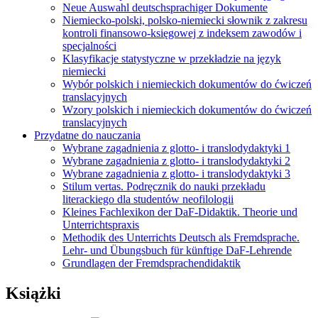
Neue Auswahl deutschsprachiger Dokumente
Niemiecko-polski, polsko-niemiecki słownik z zakresu
kontroli finansowo-księgowej z indeksem zawodów i
specjalności
Klasyfikacje statystyczne w przekładzie na język
niemiecki
Wybór polskich i niemieckich dokumentów do ćwiczeń
translacyjnych
Wzory polskich i niemieckich dokumentów do ćwiczeń
translacyjnych
Przydatne do nauczania
Wybrane zagadnienia z glotto- i translodydaktyki 1
Wybrane zagadnienia z glotto- i translodydaktyki 2
Wybrane zagadnienia z glotto- i translodydaktyki 3
Stilum vertas. Podręcznik do nauki przekładu
literackiego dla studentów neofilologii
Kleines Fachlexikon der DaF-Didaktik. Theorie und
Unterrichtspraxis
Methodik des Unterrichts Deutsch als Fremdsprache.
Lehr- und Übungsbuch für künftige DaF-Lehrende
Grundlagen der Fremdsprachendidaktik
Książki