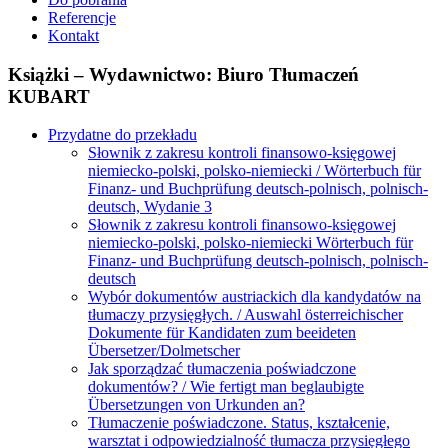
Referencje
Kontakt
Książki – Wydawnictwo: Biuro Tłumaczeń
KUBART
Przydatne do przekładu
Słownik z zakresu kontroli finansowo-księgowej
niemiecko-polski, polsko-niemiecki / Wörterbuch für
Finanz- und Buchprüfung deutsch-polnisch, polnisch-
deutsch, Wydanie 3
Słownik z zakresu kontroli finansowo-księgowej
niemiecko-polski, polsko-niemiecki Wörterbuch für
Finanz- und Buchprüfung deutsch-polnisch, polnisch-
deutsch
Wybór dokumentów austriackich dla kandydatów na
tłumaczy przysięgłych. / Auswahl österreichischer
Dokumente für Kandidaten zum beeideten
Übersetzer/Dolmetscher
Jak sporządzać tłumaczenia poświadczone
dokumentów? / Wie fertigt man beglaubigte
Übersetzungen von Urkunden an?
Tłumaczenie poświadczone. Status, kształcenie,
warsztat i odpowiedzialność tłumacza przysięgłego