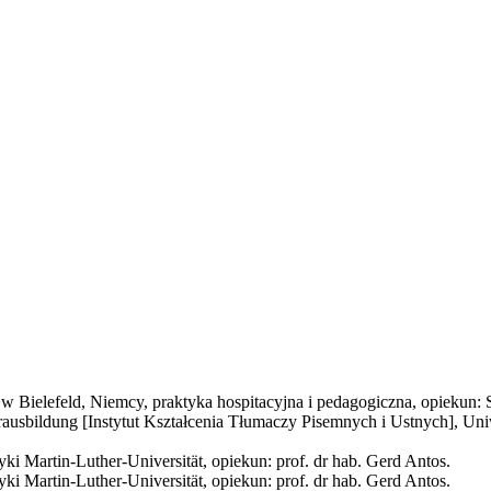
 Bielefeld, Niemcy, praktyka hospitacyjna i pedagogiczna, opiekun: S
rausbildung [Instytut Kształcenia Tłumaczy Pisemnych i Ustnych], Uni
ki Martin-Luther-Universität, opiekun: prof. dr hab. Gerd Antos.
ki Martin-Luther-Universität, opiekun: prof. dr hab. Gerd Antos.