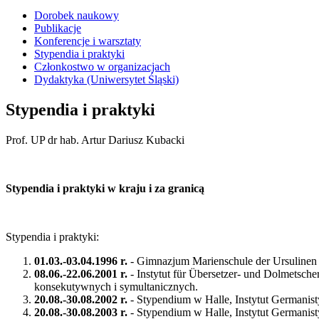
Dorobek naukowy
Publikacje
Konferencje i warsztaty
Stypendia i praktyki
Członkostwo w organizacjach
Dydaktyka (Uniwersytet Śląski)
Stypendia i praktyki
Prof. UP dr hab. Artur Dariusz Kubacki
Stypendia i praktyki w kraju i za granicą
Stypendia i praktyki:
01.03.-03.04.1996 r.
- Gimnazjum Marienschule der Ursulinen w
08.06.-22.06.2001 r.
- Instytut für Übersetzer- und Dolmetsche
konsekutywnych i symultanicznych.
20.08.-30.08.2002 r.
- Stypendium w Halle, Instytut Germanisty
20.08.-30.08.2003 r.
- Stypendium w Halle, Instytut Germanisty