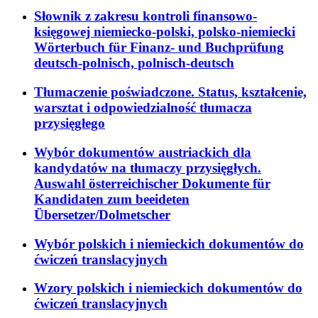
Słownik z zakresu kontroli finansowo-
księgowej niemiecko-polski, polsko-niemiecki
Wörterbuch für Finanz- und Buchprüfung
deutsch-polnisch, polnisch-deutsch
Tłumaczenie poświadczone. Status, kształcenie,
warsztat i odpowiedzialność tłumacza
przysięgłego
Wybór dokumentów austriackich dla
kandydatów na tłumaczy przysięgłych.
Auswahl österreichischer Dokumente für
Kandidaten zum beeideten
Übersetzer/Dolmetscher
Wybór polskich i niemieckich dokumentów do
ćwiczeń translacyjnych
Wzory polskich i niemieckich dokumentów do
ćwiczeń translacyjnych