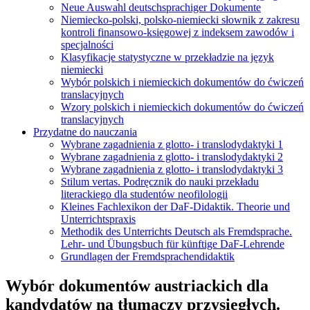
Neue Auswahl deutschsprachiger Dokumente
Niemiecko-polski, polsko-niemiecki słownik z zakresu
kontroli finansowo-księgowej z indeksem zawodów i
specjalności
Klasyfikacje statystyczne w przekładzie na język
niemiecki
Wybór polskich i niemieckich dokumentów do ćwiczeń
translacyjnych
Wzory polskich i niemieckich dokumentów do ćwiczeń
translacyjnych
Przydatne do nauczania
Wybrane zagadnienia z glotto- i translodydaktyki 1
Wybrane zagadnienia z glotto- i translodydaktyki 2
Wybrane zagadnienia z glotto- i translodydaktyki 3
Stilum vertas. Podręcznik do nauki przekładu
literackiego dla studentów neofilologii
Kleines Fachlexikon der DaF-Didaktik. Theorie und
Unterrichtspraxis
Methodik des Unterrichts Deutsch als Fremdsprache.
Lehr- und Übungsbuch für künftige DaF-Lehrende
Grundlagen der Fremdsprachendidaktik
Wybór dokumentów austriackich dla
kandydatów na tłumaczy przysięgłych.