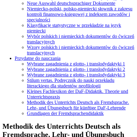
Neue Auswahl deutschsprachiger Dokumente
Niemiecko-polski, polsko-niemiecki słownik z zakresu
kontroli finansowo-księgowej z indeksem zawodów i
specjalności
Klasyfikacje statystyczne w przekładzie na język
niemiecki
Wybór polskich i niemieckich dokumentów do ćwiczeń
translacyjnych
Wzory polskich i niemieckich dokumentów do ćwiczeń
translacyjnych
Przydatne do nauczania
Wybrane zagadnienia z glotto- i translodydaktyki 1
Wybrane zagadnienia z glotto- i translodydaktyki 2
Wybrane zagadnienia z glotto- i translodydaktyki 3
Stilum vertas. Podręcznik do nauki przekładu
literackiego dla studentów neofilologii
Kleines Fachlexikon der DaF-Didaktik. Theorie und
Unterrichtspraxis
Methodik des Unterrichts Deutsch als Fremdsprache.
Lehr- und Übungsbuch für künftige DaF-Lehrende
Grundlagen der Fremdsprachendidaktik
Methodik des Unterrichts Deutsch als
Fremdsprache. Lehr- und Übungsbuch