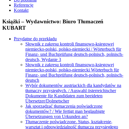
Referencje
Kontakt
Książki – Wydawnictwo: Biuro Tłumaczeń
KUBART
Przydatne do przekładu
Słownik z zakresu kontroli finansowo-księgowej
niemiecko-polski, polsko-niemiecki / Wörterbuch für
Finanz- und Buchprüfung deutsch-polnisch, polnisch-
deutsch, Wydanie 3
Słownik z zakresu kontroli finansowo-księgowej
niemiecko-polski, polsko-niemiecki Wörterbuch für
Finanz- und Buchprüfung deutsch-polnisch, polnisch-
deutsch
Wybór dokumentów austriackich dla kandydatów na
tłumaczy przysięgłych. / Auswahl österreichischer
Dokumente für Kandidaten zum beeideten
Übersetzer/Dolmetscher
Jak sporządzać tłumaczenia poświadczone
dokumentów? / Wie fertigt man beglaubigte
Übersetzungen von Urkunden an?
Tłumaczenie poświadczone. Status, kształcenie,
warsztat i odpowiedzialność tłumacza przysięgłego