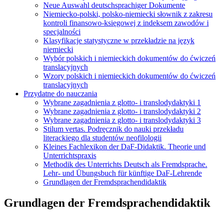
Neue Auswahl deutschsprachiger Dokumente
Niemiecko-polski, polsko-niemiecki słownik z zakresu
kontroli finansowo-księgowej z indeksem zawodów i
specjalności
Klasyfikacje statystyczne w przekładzie na język
niemiecki
Wybór polskich i niemieckich dokumentów do ćwiczeń
translacyjnych
Wzory polskich i niemieckich dokumentów do ćwiczeń
translacyjnych
Przydatne do nauczania
Wybrane zagadnienia z glotto- i translodydaktyki 1
Wybrane zagadnienia z glotto- i translodydaktyki 2
Wybrane zagadnienia z glotto- i translodydaktyki 3
Stilum vertas. Podręcznik do nauki przekładu
literackiego dla studentów neofilologii
Kleines Fachlexikon der DaF-Didaktik. Theorie und
Unterrichtspraxis
Methodik des Unterrichts Deutsch als Fremdsprache.
Lehr- und Übungsbuch für künftige DaF-Lehrende
Grundlagen der Fremdsprachendidaktik
Grundlagen der Fremdsprachendidaktik