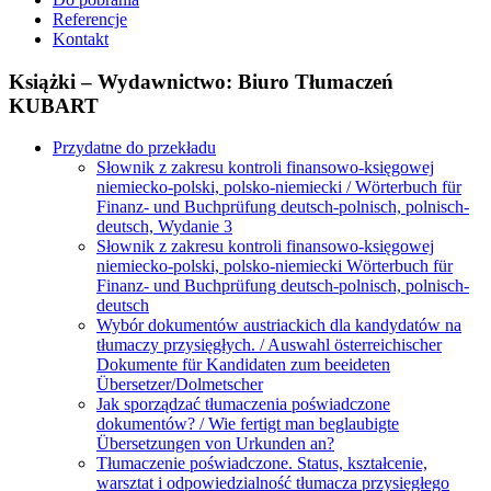
Referencje
Kontakt
Książki – Wydawnictwo: Biuro Tłumaczeń
KUBART
Przydatne do przekładu
Słownik z zakresu kontroli finansowo-księgowej
niemiecko-polski, polsko-niemiecki / Wörterbuch für
Finanz- und Buchprüfung deutsch-polnisch, polnisch-
deutsch, Wydanie 3
Słownik z zakresu kontroli finansowo-księgowej
niemiecko-polski, polsko-niemiecki Wörterbuch für
Finanz- und Buchprüfung deutsch-polnisch, polnisch-
deutsch
Wybór dokumentów austriackich dla kandydatów na
tłumaczy przysięgłych. / Auswahl österreichischer
Dokumente für Kandidaten zum beeideten
Übersetzer/Dolmetscher
Jak sporządzać tłumaczenia poświadczone
dokumentów? / Wie fertigt man beglaubigte
Übersetzungen von Urkunden an?
Tłumaczenie poświadczone. Status, kształcenie,
warsztat i odpowiedzialność tłumacza przysięgłego