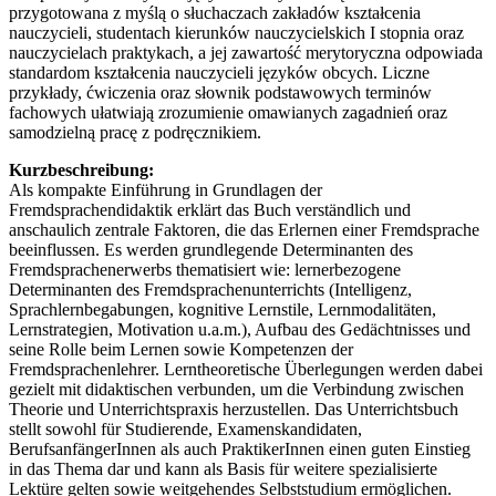
przygotowana z myślą o słuchaczach zakładów kształcenia
nauczycieli, studentach kierunków nauczycielskich I stopnia oraz
nauczycielach praktykach, a jej zawartość merytoryczna odpowiada
standardom kształcenia nauczycieli języków obcych. Liczne
przykłady, ćwiczenia oraz słownik podstawowych terminów
fachowych ułatwiają zrozumienie omawianych zagadnień oraz
samodzielną pracę z podręcznikiem.
Kurzbeschreibung:
Als kompakte Einführung in Grundlagen der
Fremdsprachendidaktik erklärt das Buch verständlich und
anschaulich zentrale Faktoren, die das Erlernen einer Fremdsprache
beeinflussen. Es werden grundlegende Determinanten des
Fremdsprachenerwerbs thematisiert wie: lernerbezogene
Determinanten des Fremdsprachenunterrichts (Intelligenz,
Sprachlernbegabungen, kognitive Lernstile, Lernmodalitäten,
Lernstrategien, Motivation u.a.m.), Aufbau des Gedächtnisses und
seine Rolle beim Lernen sowie Kompetenzen der
Fremdsprachenlehrer. Lerntheoretische Überlegungen werden dabei
gezielt mit didaktischen verbunden, um die Verbindung zwischen
Theorie und Unterrichtspraxis herzustellen. Das Unterrichtsbuch
stellt sowohl für Studierende, Examenskandidaten,
BerufsanfängerInnen als auch PraktikerInnen einen guten Einstieg
in das Thema dar und kann als Basis für weitere spezialisierte
Lektüre gelten sowie weitgehendes Selbststudium ermöglichen.