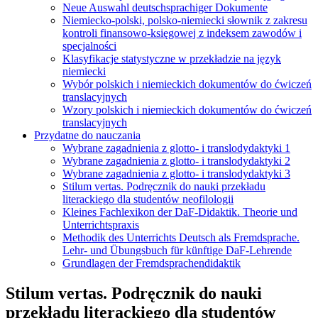
Neue Auswahl deutschsprachiger Dokumente
Niemiecko-polski, polsko-niemiecki słownik z zakresu
kontroli finansowo-księgowej z indeksem zawodów i
specjalności
Klasyfikacje statystyczne w przekładzie na język
niemiecki
Wybór polskich i niemieckich dokumentów do ćwiczeń
translacyjnych
Wzory polskich i niemieckich dokumentów do ćwiczeń
translacyjnych
Przydatne do nauczania
Wybrane zagadnienia z glotto- i translodydaktyki 1
Wybrane zagadnienia z glotto- i translodydaktyki 2
Wybrane zagadnienia z glotto- i translodydaktyki 3
Stilum vertas. Podręcznik do nauki przekładu
literackiego dla studentów neofilologii
Kleines Fachlexikon der DaF-Didaktik. Theorie und
Unterrichtspraxis
Methodik des Unterrichts Deutsch als Fremdsprache.
Lehr- und Übungsbuch für künftige DaF-Lehrende
Grundlagen der Fremdsprachendidaktik
Stilum vertas. Podręcznik do nauki
przekładu literackiego dla studentów