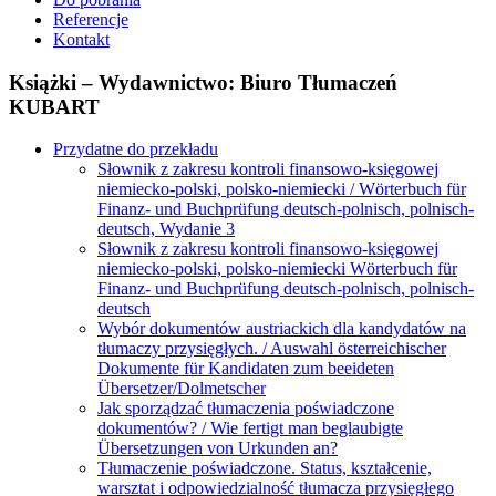
Referencje
Kontakt
Książki – Wydawnictwo: Biuro Tłumaczeń
KUBART
Przydatne do przekładu
Słownik z zakresu kontroli finansowo-księgowej
niemiecko-polski, polsko-niemiecki / Wörterbuch für
Finanz- und Buchprüfung deutsch-polnisch, polnisch-
deutsch, Wydanie 3
Słownik z zakresu kontroli finansowo-księgowej
niemiecko-polski, polsko-niemiecki Wörterbuch für
Finanz- und Buchprüfung deutsch-polnisch, polnisch-
deutsch
Wybór dokumentów austriackich dla kandydatów na
tłumaczy przysięgłych. / Auswahl österreichischer
Dokumente für Kandidaten zum beeideten
Übersetzer/Dolmetscher
Jak sporządzać tłumaczenia poświadczone
dokumentów? / Wie fertigt man beglaubigte
Übersetzungen von Urkunden an?
Tłumaczenie poświadczone. Status, kształcenie,
warsztat i odpowiedzialność tłumacza przysięgłego