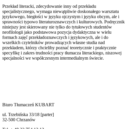
Przekład literacki, zdecydowanie inny od przekładu
specjalistycznego, wymaga niewątpliwie doskonałego warsztatu
językowego, biegłości w języku ojczystym i języku obcym, ale i
sprawności typowo literaturoznawczych i kulturowych. Podręcznik
niniejszy jest skierowany nie tylko do tytułowych studentów
neofilologii jako podstawowa pozycja dydaktyczna w wielu
formach zajęć przekładoznawczych i językowych, ale i do
wszelkich czytelników prowadzących własne studia nad
przekładem, którzy chcieliby poznać teoretycznie i praktycznie
specyfikę i zakres trudności pracy tłumacza literackiego, niszowej
specjalności we współczesnym intermedialnym świecie.
Biuro Tłumaczeń KUBART
ul. Trzebińska 33/18 [parter]
32-500 Chrzanów